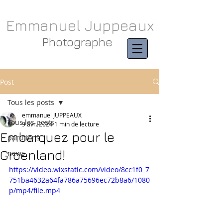
Emmanuel Juppeaux
Photographe
Post
Tous les posts
emmanuel JUPPEAUX
Tous les posts
9 avr. 2024
1 min de lecture
Embarquez pour le
parutions
Groenland!
news
https://video.wixstatic.com/video/8cc1f0_7
751ba4632a64fa786a75696ec72b8a6/1080
p/mp4/file.mp4